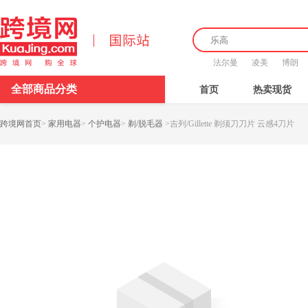
法尔曼
凌美
博朗
全部商品分类
首页
热卖现货
跨境网首页
>
家用电器
>
个护电器
>
剃/脱毛器
>
吉列/Gillette 剃须刀刀片 云感4刀片