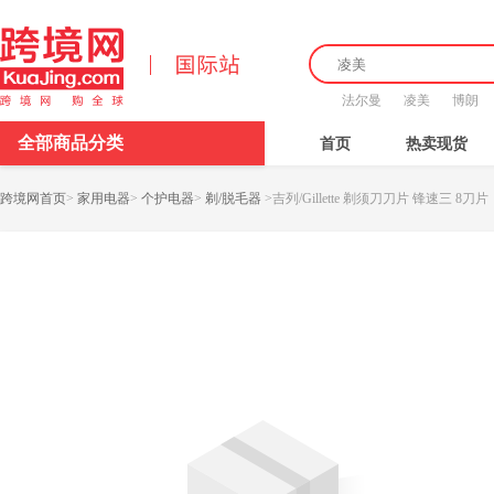
法尔曼
凌美
博朗
全部商品分类
首页
热卖现货
跨境网首页
>
家用电器
>
个护电器
>
剃/脱毛器
>
吉列/Gillette 剃须刀刀片 锋速三 8刀片