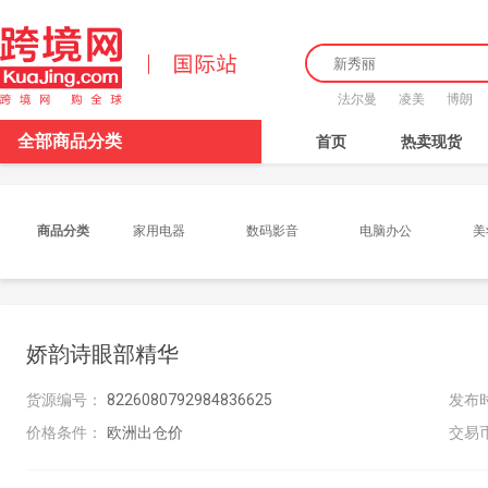
法尔曼
凌美
博朗
全部商品分类
首页
热卖现货
商品分类
家用电器
数码影音
电脑办公
美
食品酒饮
娇韵诗眼部精华
货源编号：
8226080792984836625
发布
价格条件：
欧洲出仓价
交易