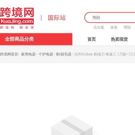
法尔曼
凌美
博朗
全部商品分类
首页
热卖现货
跨境网首页
>
家用电器
>
个护电器
>
剃/脱毛器
>
吉列/Gillette 剃须刀 锋速三 1刀架+5