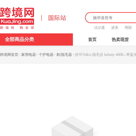
法尔曼
凌美
博朗
全部商品分类
首页
热卖现货
跨境网首页
>
家用电器
>
个护电器
>
剃/脱毛器
>
丝可/Silk'n 脱毛仪 Infinity 400K--