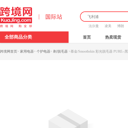
法尔曼
凌美
博朗
全部商品分类
首页
热卖现货
跨境网首页
>
家用电器
>
个护电器
>
剃/脱毛器
>
慕金/Smoothskin 彩光脱毛器 PURE--