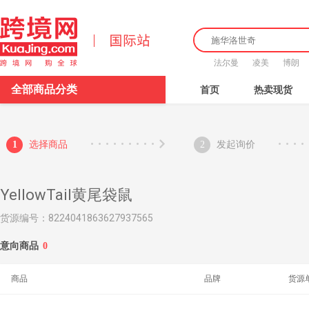
法尔曼
凌美
博朗
全部商品分类
首页
热卖现货
选择商品
发起询价
1
2
YellowTail黄尾袋鼠
货源编号：
8224041863627937565
意向商品
0
商品
品牌
货源