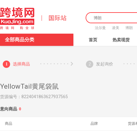
法尔曼
凌美
博朗
全部商品分类
首页
热卖现货
选择商品
发起询价
1
2
YellowTail黄尾袋鼠
货源编号：
8224041863627937565
意向商品
0
商品
品牌
货源