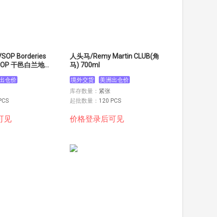
OP Borderies
人头马/Remy Martin CLUB(角
OP 干邑白兰地
马) 700ml
出仓价
境外交货
美洲出仓价
库存数量：
紧张
PCS
起批数量：
120 PCS
可见
价格登录后可见