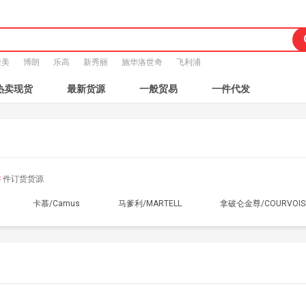
凌美
博朗
乐高
新秀丽
施华洛世奇
飞利浦
热卖现货
最新货源
一般贸易
一件代发
8
件订货货源
卡慕/Camus
马爹利/MARTELL
拿破仑金尊/COURVOIS