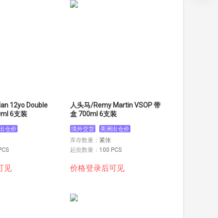
n 12yo Double
人头马/Remy Martin VSOP 带
0ml 6支装
盒 700ml 6支装
出仓价
境外交货
美洲出仓价
库存数量：
紧张
PCS
起批数量：
100 PCS
可见
价格登录后可见