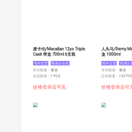
麦卡伦/Macallan 12yo Triple
人头马/Remy Mar
Cask 带盒 700ml 6支装
盒 1000ml
境外交货
香港出仓价
境外交货
美洲出
库存数量：
紧张
库存数量：
紧张
起批数量：
1 PCS
起批数量：
120 PC
价格登录后可见
价格登录后可