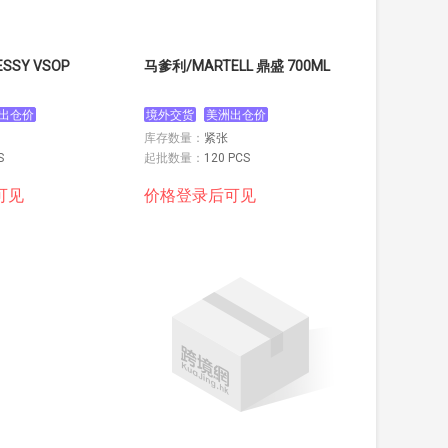
SSY VSOP
马爹利/MARTELL 鼎盛 700ML
出仓价
境外交货
美洲出仓价
库存数量：
紧张
S
起批数量：
120 PCS
可见
价格登录后可见