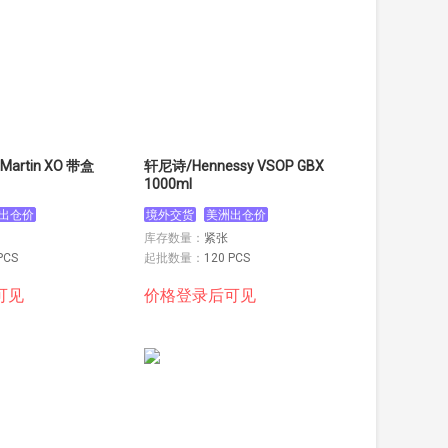
artin XO 带盒
轩尼诗/Hennessy VSOP GBX
1000ml
出仓价
境外交货
美洲出仓价
库存数量：
紧张
PCS
起批数量：
120 PCS
可见
价格登录后可见