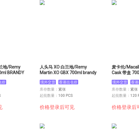
兰地/Remy
人头马 XO 白兰地/Remy
麦卡伦/Macalla
00ml BRANDY
Martin XO GBX 700ml brandy
Cask 带盒 70
仓价
境外交货
香港出仓价
境外交货
香港
库存数量：
紧张
库存数量：
紧张
S
起批数量：
100 PCS
起批数量：
120 
见
价格登录后可见
价格登录后