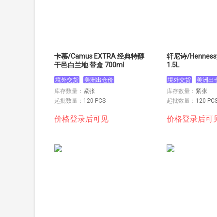
卡慕/Camus EXTRA 经典特醇
轩尼诗/Hennessy VSOP 4
干邑白兰地 带盒 700ml
1.5L
境外交货
美洲出仓价
境外交货
美洲出
库存数量：
紧张
库存数量：
紧张
起批数量：
120 PCS
起批数量：
120 PC
价格登录后可见
价格登录后可