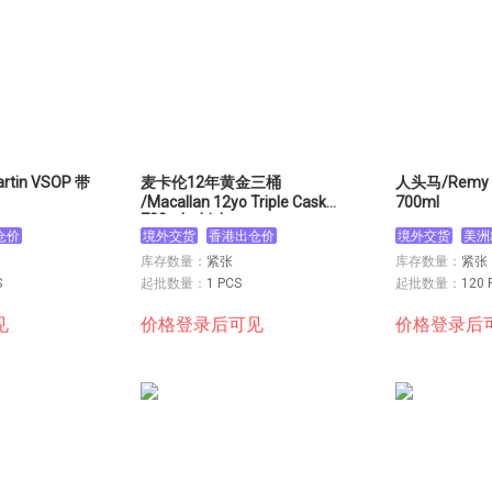
tin VSOP 带
麦卡伦12年黄金三桶
人头马/Remy M
/Macallan 12yo Triple Cask
700ml
700ml whisky
仓价
境外交货
香港出仓价
境外交货
美洲
库存数量：
紧张
库存数量：
紧张
S
起批数量：
1 PCS
起批数量：
120 
见
价格登录后可见
价格登录后