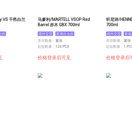
sy VS 干邑白兰
马爹利/MARTELL VSOP Red
轩尼诗/HENNE
Barrel 赤木 GBX 700ml
700ml
仓价
境外交货
美洲出仓价
境外交货
香港
库存数量：
紧张
库存数量：
紧张
起批数量：
120 PCS
起批数量：
1 PC
见
价格登录后可见
价格登录后