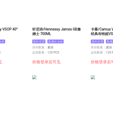
0°
轩尼诗/Hennessy James GB詹
卡慕/Camus VS
姆士 700ML
经典布特妮VS
带盒 1L
仓价
境外交货
美洲出仓价
境外交货
美洲
库存数量：
紧张
库存数量：
紧张
S
起批数量：
120 PCS
起批数量：
120 
见
价格登录后可见
价格登录后