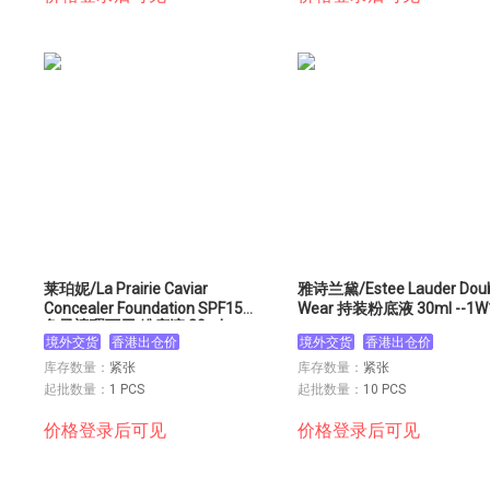
莱珀妮/La Prairie Caviar
雅诗兰黛/Estee Lauder Doub
Concealer Foundation SPF15
Wear 持装粉底液 30ml --1W
鱼子遮瑕两用 粉底液 30ml
境外交货
香港出仓价
境外交货
香港出仓价
HONEY BEIGE
库存数量：
紧张
库存数量：
紧张
起批数量：
1 PCS
起批数量：
10 PCS
价格登录后可见
价格登录后可见