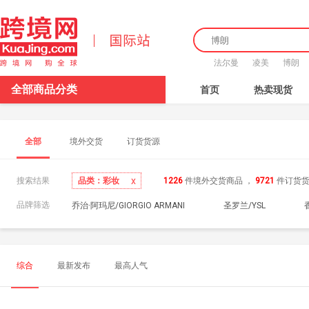
法尔曼
凌美
博朗
全部商品分类
首页
热卖现货
全部
境外交货
订货货源
x
品类：彩妆
搜索结果
1226
件境外交货商品
，
9721
件订货
品牌筛选
乔治·阿玛尼/GIORGIO ARMANI
圣罗兰/YSL
巴黎欧莱雅/L'OREAL PARIS
迪奥/Dior
纪梵希/
综合
最新发布
最高人气