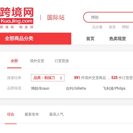
法尔曼
凌美
博朗
全部商品分类
首页
热卖现货
全部
境外交货
订货货源
x
品类：剃须刀
搜索结果
391
件境外交货商品
，
525
件订货货
品牌筛选
博朗/Braun
吉列/Gillette
飞利浦/Philips
综合
最新发布
最高人气