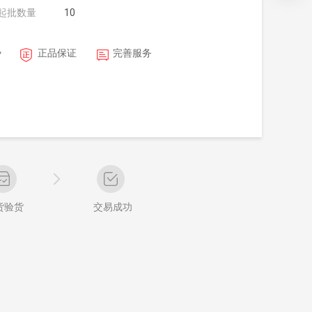
起批数量
10
势
正品保证
完善服务
货验货
交易成功