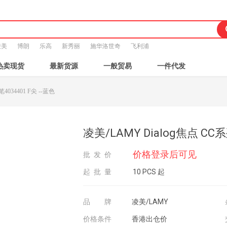
凌美
博朗
乐高
新秀丽
施华洛世奇
飞利浦
热卖现货
最新货源
一般贸易
一件代发
4034401 F尖 --蓝色
凌美/LAMY Dialog焦点 CC系
价格登录后可见
批发价
起批量
10 PCS 起
品牌
凌美/LAMY
价格条件
香港出仓价