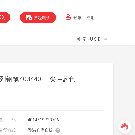
发起询价
登录
注册
美元-USD
列钢笔4034401 F尖 --蓝色
条码
4014519733706
交货方式
香港仓库自提