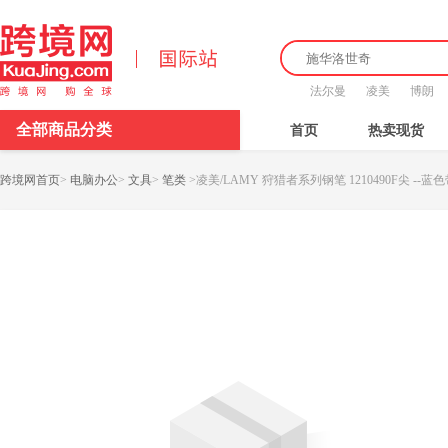
法尔曼
凌美
博朗
全部商品分类
首页
热卖现货
跨境网首页
>
电脑办公
>
文具
>
笔类
>
凌美/LAMY 狩猎者系列钢笔 1210490F尖 --蓝